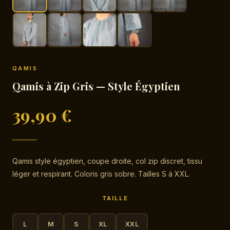
QAMIS
Qamis à Zip Gris — Style Égyptien
39,90
€
Qamis style égyptien, coupe droite, col zip discret, tissu
léger et respirant. Coloris gris sobre. Tailles S à XXL.
TAILLE
L
M
S
XL
XXL