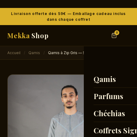
Livraison offerte dès 59€ — Emballage cadeau inclus
dans chaque coffret
Mekka
Shop
0
Accueil
/
Qamis
/
Qamis à Zip Gris — Style Égyptien
Qamis
Parfums
Chéchias
Coffrets Sig