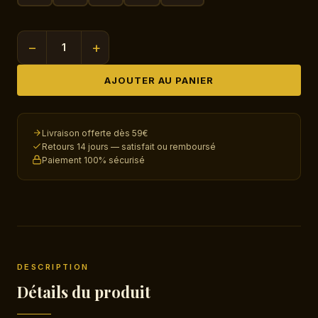
−
+
quantité
de
AJOUTER AU PANIER
Qamis
à
Zip
Livraison offerte dès 59€
Gris
Retours 14 jours — satisfait ou remboursé
Paiement 100% sécurisé
—
Style
Égyptien
DESCRIPTION
Détails du produit