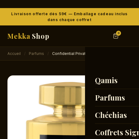
Livraison offerte dès 59€ — Emballage cadeau inclus
dans chaque coffret
Mekka
Shop
0
Accueil
/
Parfums
/
Confidential Private Gold
Qamis
Parfums
Chéchias
Coffrets Sig