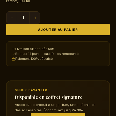
raffine, 100 ml
−
+
quantité
de
AJOUTER AU PANIER
Confidential
Private
Gold
Livraison offerte dès 59€
Retours 14 jours — satisfait ou remboursé
Paiement 100% sécurisé
OFFRIR DAVANTAGE
Disponible en coffret signature
Associez ce produit à un parfum, une chéchia et
des accessoires. Économisez jusqu'à 30€.