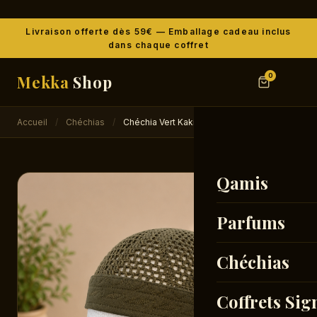
Livraison offerte dès 59€ — Emballage cadeau inclus
dans chaque coffret
Mekka
Shop
0
Accueil
/
Chéchias
/
Chéchia Vert Kaki
Qamis
Parfums
Chéchias
Coffrets Sig