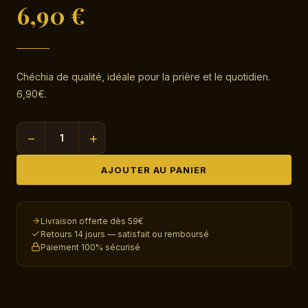
6,90
€
Chéchia de qualité, idéale pour la prière et le quotidien.
6,90€.
−
+
quantité
de
AJOUTER AU PANIER
Chéchia
Vert
Kaki
Livraison offerte dès 59€
Retours 14 jours — satisfait ou remboursé
Paiement 100% sécurisé